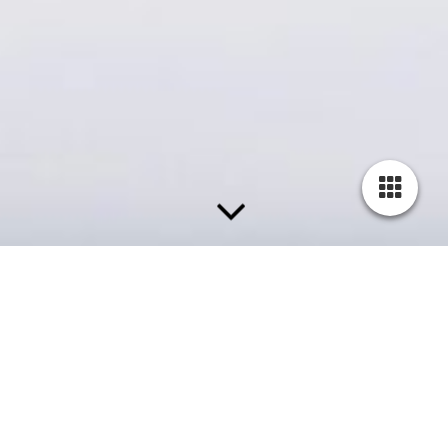
Dein Begleiter in ein schmerzarmes Leben
Schmerztherapie in Lilienthal
Willkommen in unserer Praxis für Spezielle Schmerztherapie im
malerischen Lilienthal, einem Ort, wo Ruhe und Heilung Hand
in Hand gehen. Eingebettet in die idyllische Landschaft nahe